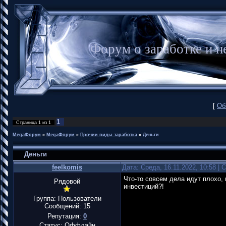
Форум о заработке и
[
Об
1
Страница
1
из
1
MegaФорум
»
MegaФорум
»
Прочии виды заработка
»
Деньги
Деньги
feelkomis
Дата: Среда, 16.11.2022, 10:58 |
Что-то совсем дела идут плохо,
Рядовой
инвестиций?!
Группа: Пользователи
Сообщений:
15
Репутация:
0
Статус:
Оффлайн