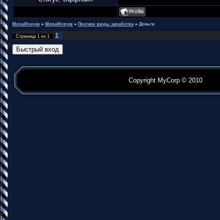
MegaФорум
»
MegaФорум
»
Прочии виды заработка
»
Деньги
1
Страница
1
из
1
Copyright MyCorp © 2010