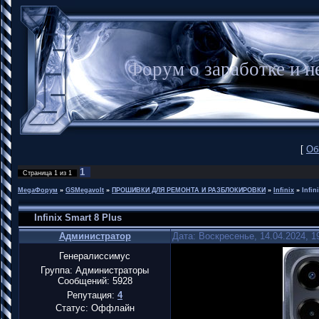
Форум о заработке и
[
Об
1
Страница
1
из
1
MegaФорум
»
GSMegavolt
»
ПРОШИВКИ ДЛЯ РЕМОНТА И РАЗБЛОКИРОВКИ
»
Infinix
»
Infin
Infinix Smart 8 Plus
Администратор
Дата: Воскресенье, 14.04.2024, 
Генералиссимус
Группа: Администраторы
Сообщений:
5928
Репутация:
4
Статус:
Оффлайн