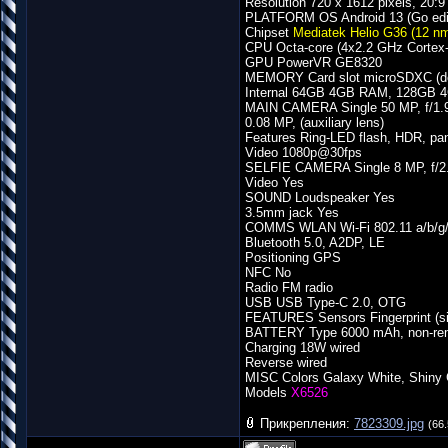
Resolution 720 x 1612 pixels, 20:9 
PLATFORM OS Android 13 (Go edi
Chipset
Mediatek Helio G36 (12 n
CPU Octa-core (4x2.2 GHz Cortex
GPU PowerVR GE8320
MEMORY Card slot microSDXC (ded
Internal 64GB 4GB RAM, 128GB
MAIN CAMERA Single 50 MP, f/1.9,
0.08 MP, (auxiliary lens)
Features Ring-LED flash, HDR, p
Video 1080p@30fps
SELFIE CAMERA Single 8 MP, f/2.
Video Yes
SOUND Loudspeaker Yes
3.5mm jack Yes
COMMS WLAN Wi-Fi 802.11 a/b/g/n
Bluetooth 5.0, A2DP, LE
Positioning GPS
NFC No
Radio FM radio
USB USB Type-C 2.0, OTG
FEATURES Sensors Fingerprint (si
BATTERY Type 6000 mAh, non-re
Charging 18W wired
Reverse wired
MISC Colors Galaxy White, Shiny 
Models
X6526
Прикрепления:
7823309.jpg
(66.