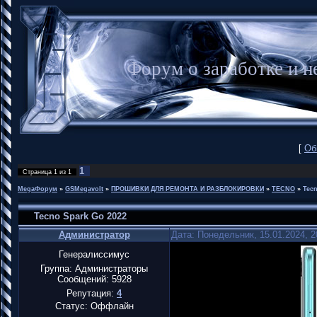
Форум о заработке и
[
Об
1
Страница
1
из
1
MegaФорум
»
GSMegavolt
»
ПРОШИВКИ ДЛЯ РЕМОНТА И РАЗБЛОКИРОВКИ
»
TECNO
»
Tecn
Tecno Spark Go 2022
Администратор
Дата: Понедельник, 15.01.2024, 
Генералиссимус
Группа: Администраторы
Сообщений:
5928
Репутация:
4
Статус:
Оффлайн