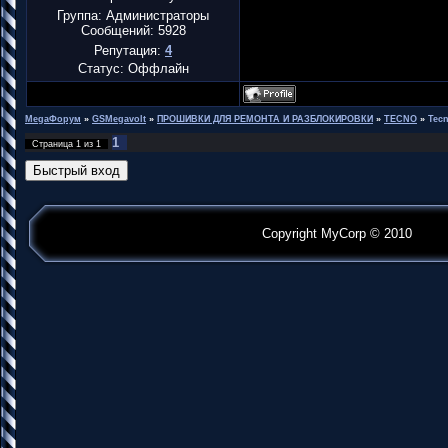
Группа: Администраторы
Сообщений:
5928
Репутация:
4
Статус:
Оффлайн
MegaФорум
»
GSMegavolt
»
ПРОШИВКИ ДЛЯ РЕМОНТА И РАЗБЛОКИРОВКИ
»
TECNO
»
Tecn
1
Страница
1
из
1
Copyright MyCorp © 2010