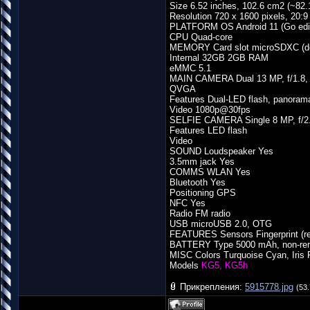
Size 6.52 inches, 102.6 cm2 (~82.
Resolution 720 x 1600 pixels, 20:9 
PLATFORM OS Android 11 (Go edit
CPU Quad-core
MEMORY Card slot microSDXC (ded
Internal 32GB 2GB RAM
eMMC 5.1
MAIN CAMERA Dual 13 MP, f/1.8,
QVGA
Features Dual-LED flash, panora
Video 1080p@30fps
SELFIE CAMERA Single 8 MP, f/2
Features LED flash
Video
SOUND Loudspeaker Yes
3.5mm jack Yes
COMMS WLAN Yes
Bluetooth Yes
Positioning GPS
NFC Yes
Radio FM radio
USB microUSB 2.0, OTG
FEATURES Sensors Fingerprint (rea
BATTERY Type 5000 mAh, non-re
MISC Colors Turquoise Cyan, Iris Pu
Models
KG5, KG5h
Прикрепления:
5915778.jpg
(53.