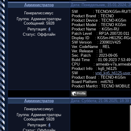
Администратор
Дата: Понедельник, 15.01.2024, 
SW : TECNO/KG5m-RU/TECNO-K
Генералиссимус
Product Brand : TECNO
Группа: Администраторы
Product Device : TECNO-KG5m
Сообщений:
5928
Product Model : TECNO KG5m
Репутация:
4
Product Name : KG5m-RU
Patch Level : RP1A.200720.011
Статус:
Оффлайн
Display ID : KG5m-H6125C-RGo
SW Version : 230901V425
Ver. CodeName : REL
Ver. Release : 11
Sec. Patch : 2023-09-05
Build Time : 01.09.2023 7:53:49
CPU : armeabi-v7a,armeab
Product Info : kg5_h6125
SW :
vnd_kg5_h6125-user
Product Board : TECNO-KG5m
Board Platform : mt6761
Product Manfct : TECNO MOBILE
Администратор
Дата: Суббота, 21.06.2025, 18:39
Генералиссимус
Группа: Администраторы
Сообщений:
5928
Репутация:
4
Статус:
Оффлайн