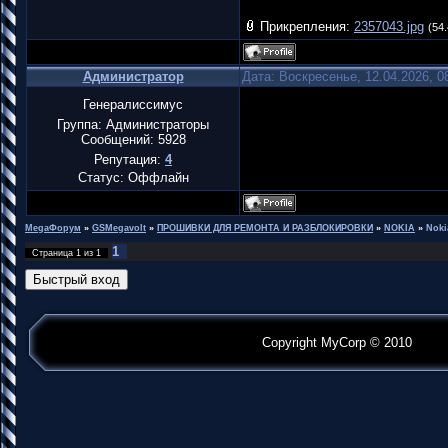
Прикрепления:
2357043.jpg
(54.
Администратор
Дата: Воскресенье, 12.04.2026, 
Генералиссимус
Группа: Администраторы
Сообщений:
5928
Репутация:
4
Статус:
Оффлайн
MegaФорум
»
GSMegavolt
»
ПРОШИВКИ ДЛЯ РЕМОНТА И РАЗБЛОКИРОВКИ
»
NOKIA
»
Noki
1
Страница
1
из
1
Copyright MyCorp © 2010