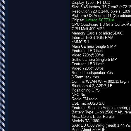
Display Type TFT LCD
Size 5.45 inches, 76.7 cm2 (~72.1
Resolution 720 x 1440 pixels, 18:9 
Platform OS Android 11 (Go edition
Chipset
Unisoc SC7731e
CPU Quad-core 1.3 GHz Cortex-A
GPU Mali-400 MP2
Memory Card slot microSDXC
Internal 16GB 1GB RAM
eMMC 5.1
Main Camera Single 5 MP
Features LED flash
Video 720p@30fps
Selfie camera Single 5 MP
Features LED flash
Video 720p@30fps
Sound Loudspeaker Yes
3.5mm jack Yes
Comms WLAN Wi-Fi 802.11 b/g/n
Bluetooth 4.2, A2DP, LE
Positioning GPS
NFC No
Radio FM radio
USB microUSB 2.0
Features Sensors Accelerometer, p
Battery Type Li-Ion 2500 mAh, re
Misc Colors Blue, Purple
Models TA-1380
SAR EU 0.60 W/kg (head) 1.44 W/
Price About 50 EUR