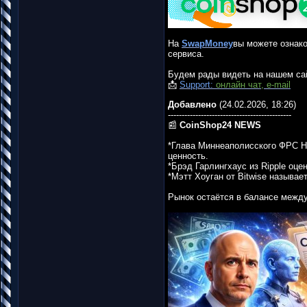
На
SwapMoney
вы можете ознако
сервиса.
Будем рады видеть на нашем са
📩
Support:
онлайн чат, e-mail
Добавлено
(24.02.2026, 18:26)
---------------------------------------------
📰
CoinShop24 NEWS
*Глава Миннеаполисского ФРС Н
ценность.
*Брэд Гарлингхаус из Ripple оце
*Мэтт Хоуган от Bitwise называ
Рынок остаётся в балансе между