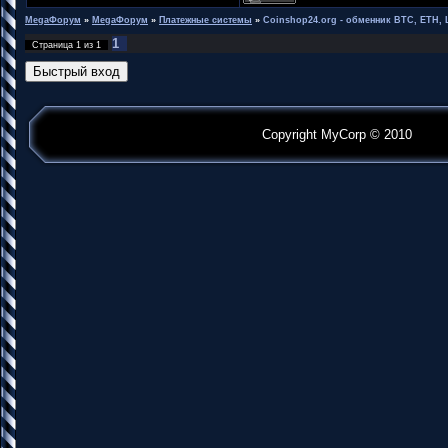
MegaФорум
»
MegaФорум
»
Платежные системы
»
Coinshop24.org - обменник BTC, ETH, L
1
Страница
1
из
1
Copyright MyCorp © 2010