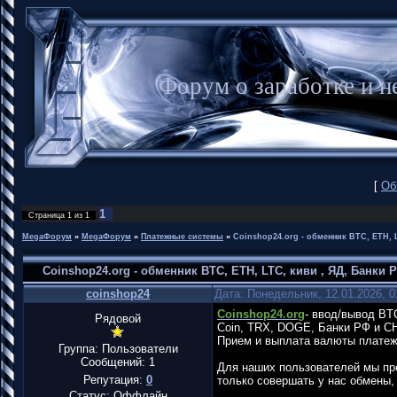
Форум о заработке и
[
Об
1
Страница
1
из
1
MegaФорум
»
MegaФорум
»
Платежные системы
»
Coinshop24.org - обменник BTC, ETH, L
Coinshop24.org - обменник BTC, ETH, LTC, киви , ЯД, Банки 
coinshop24
Дата: Понедельник, 12.01.2026, 
Coinshop24.org
- ввод/вывод BT
Рядовой
Coin, TRX, DOGE, Банки РФ и СН
Прием и выплата валюты платежны
Группа: Пользователи
Сообщений:
1
Для наших пользователей мы пр
Репутация:
0
только совершать у нас обмены, 
Статус:
Оффлайн