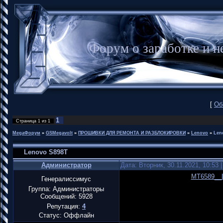
Форум о заработке и
[
Об
1
Страница
1
из
1
MegaФорум
»
GSMegavolt
»
ПРОШИВКИ ДЛЯ РЕМОНТА И РАЗБЛОКИРОВКИ
»
Lenovo
»
Len
Lenovo S898T
Администратор
Дата: Вторник, 30.11.2021, 10:53
MT6589__L
Генералиссимус
Группа: Администраторы
Сообщений:
5928
Репутация:
4
Статус:
Оффлайн