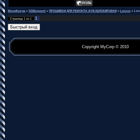
MegaФорум
»
GSMegavolt
»
ПРОШИВКИ ДЛЯ РЕМОНТА И РАЗБЛОКИРОВКИ
»
Lenovo
»
Len
1
Страница
1
из
1
Copyright MyCorp © 2010