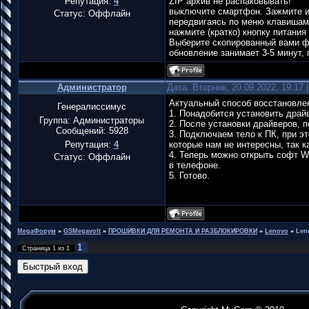
Репутация:
4
ZIP архив не распаковывать!
выключите смартфон. Зажмите и 
Статус:
Оффлайн
передвигаясь по меню клавишами 
нажмите (кратко) кнопку питани
Выберите скопированный вами ф
обновление занимает 3-5 минут,
Администратор
Дата: Вторник, 20.09.2022, 19:17
Актуальный способ восстановлен
Генералиссимус
1. Понадобится установить драйв
Группа: Администраторы
2. После установки драйверов, п
Сообщений:
5928
3. Подключаем тело к ПК, при э
Репутация:
4
которые нам не интересны, так к
4. Теперь можно открыть софт Wr
Статус:
Оффлайн
в телефоне.
5. Готово.
MegaФорум
»
GSMegavolt
»
ПРОШИВКИ ДЛЯ РЕМОНТА И РАЗБЛОКИРОВКИ
»
Lenovo
»
Len
1
Страница
1
из
1