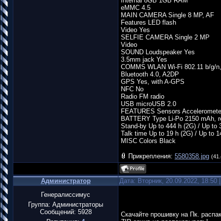
Internal 8GB 1GB RAM
eMMC 4.5
MAIN CAMERA Single 8 MP, AF
Features LED flash
Video Yes
SELFIE CAMERA Single 2 MP
Video
SOUND Loudspeaker Yes
3.5mm jack Yes
COMMS WLAN Wi-Fi 802.11 b/g/n,
Bluetooth 4.0, A2DP
GPS Yes, with A-GPS
NFC No
Radio FM radio
USB microUSB 2.0
FEATURES Sensors Accelerometer,
BATTERY Type Li-Po 2150 mAh, r
Stand-by Up to 444 h (2G) / Up to 
Talk time Up to 19 h (2G) / Up to 1
MISC Colors Black
Прикрепления:
5580358.jpg
(41.
Администратор
Дата: Вторник, 20.09.2022, 18:50
Генералиссимус
Группа: Администраторы
Сообщений:
5928
Скачайте прошивку на Пк. распа