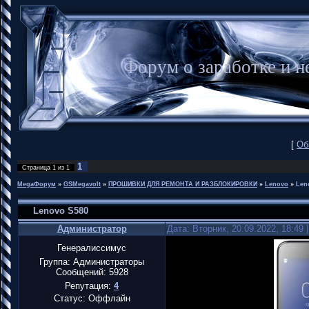
Форум о заработке и
[
Об
1
Страница
1
из
1
MegaФорум
»
GSMegavolt
»
ПРОШИВКИ ДЛЯ РЕМОНТА И РАЗБЛОКИРОВКИ
»
Lenovo
»
Len
Lenovo S580
Администратор
Дата: Вторник, 20.09.2022, 18:49
Генералиссимус
Группа: Администраторы
Сообщений:
5928
Репутация:
4
Статус:
Оффлайн