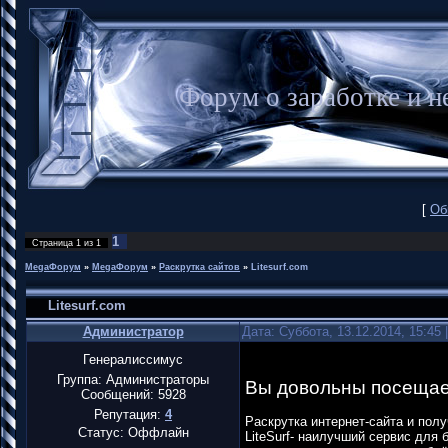
Форум о заработке и
[
Об
1
Страница
1
из
1
MegaФорум
»
MegaФорум
»
Раскрутка сайтов
»
Litesurf.com
Litesurf.com
Администратор
Дата: Суббота, 13.12.2014, 15:45
Генералиссимус
Группа: Администраторы
Вы довольны посещае
Сообщений:
5928
Репутация:
4
Раскрутка интернет-сайта и полу
Статус:
Оффлайн
LiteSurf- наилучший сервис для