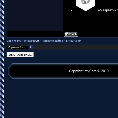
Гео таргетинг
MegaФорум
»
MegaФорум
»
Раскрутка сайтов
»
Litesurf.com
1
Страница
1
из
1
Copyright MyCorp © 2010