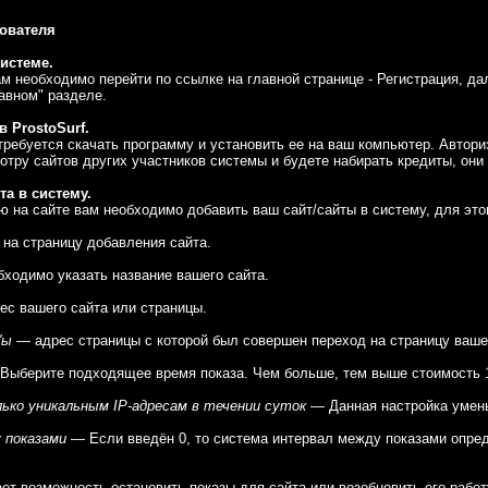
ователя
системе.
ам необходимо перейти по ссылке на главной странице - Регистрация, д
авном" разделе.
в ProstoSurf.
требуется скачать программу и установить ее на ваш компьютер. Автори
отру сайтов других участников системы и будете набирать кредиты, они
та в систему.
 на сайте вам необходимо добавить ваш сайт/сайты в систему, для это
 на страницу добавления сайта.
ходимо указать название вашего сайта.
с вашего сайта или страницы.
'ы
— адрес страницы с которой был совершен переход на страницу ваше
ыберите подходящее время показа. Чем больше, тем выше стоимость 1
ько уникальным IP-адресам в течении суток
— Данная настройка уменьш
 показами
— Если введён 0, то система интервал между показами опреде
т возможность остановить показы для сайта или возобновить его работ