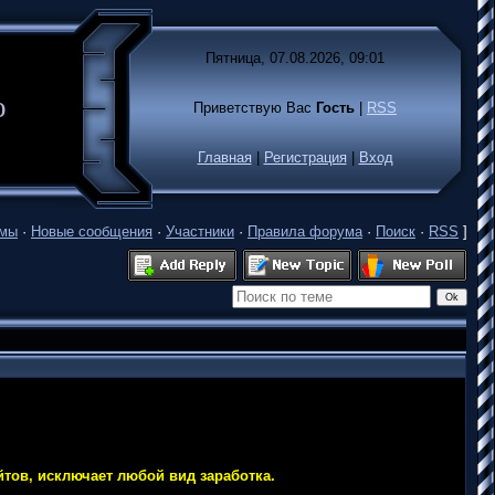
Пятница, 07.08.2026, 09:01
лько
Приветствую Вас
Гость
|
RSS
Главная
|
Регистрация
|
Вход
емы
·
Новые сообщения
·
Участники
·
Правила форума
·
Поиск
·
RSS
]
тов, исключает любой вид заработка.