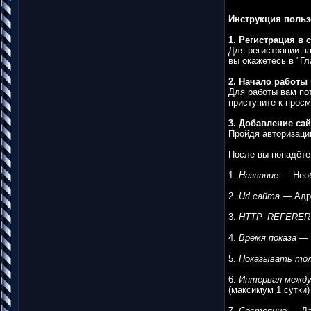
Инструкция польз
1. Регистрация в 
Для регистрации в
вы окажетесь в "Гл
2. Начало работы 
Для работы вам по
приступите к просм
3. Добавление сай
Пройдя авторизацию
После вы попадёте
1.
Название
— Необ
2.
Url сайта
— Адре
3.
HTTP_REFERER
4.
Время показа
— В
5.
Показывать тол
6.
Интервал между
(максимум 1 сутки)
7.
Состояние
— Дае