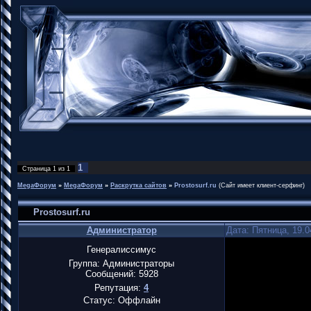
1
Страница
1
из
1
MegaФорум
»
MegaФорум
»
Раскрутка сайтов
»
Prostosurf.ru
(Сайт имеет клиент-серфинг)
Prostosurf.ru
Администратор
Дата: Пятница, 19.0
Генералиссимус
Группа: Администраторы
Сообщений:
5928
Репутация:
4
Статус:
Оффлайн