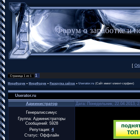
Форум о заработке и
[
Об
1
Страница
1
из
1
MegaФорум
»
MegaФорум
»
Раскрутка сайтов
»
Userator.ru
(Сайт имеет клиент-серфинг)
Userator.ru
Администратор
Дата: Понедельник, 22.04.2013, 
Генералиссимус
Группа: Администраторы
Сообщений:
5928
Репутация:
4
Статус:
Оффлайн