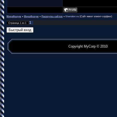
MegaФорум
»
MegaФорум
»
Раскрутка сайтов
»
Userator.ru
(Сайт имеет клиент-серфинг)
1
Страница
1
из
1
Copyright MyCorp © 2010