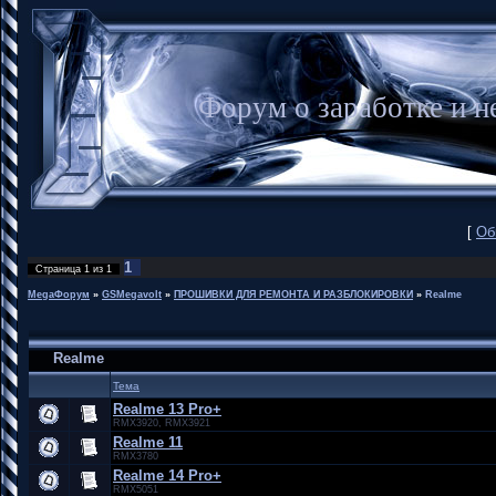
Форум о заработке и
[
Об
1
Страница
1
из
1
MegaФорум
»
GSMegavolt
»
ПРОШИВКИ ДЛЯ РЕМОНТА И РАЗБЛОКИРОВКИ
»
Realme
Realme
Тема
Realme 13 Pro+
RMX3920, RMX3921
Realme 11
RMX3780
Realme 14 Pro+
RMX5051