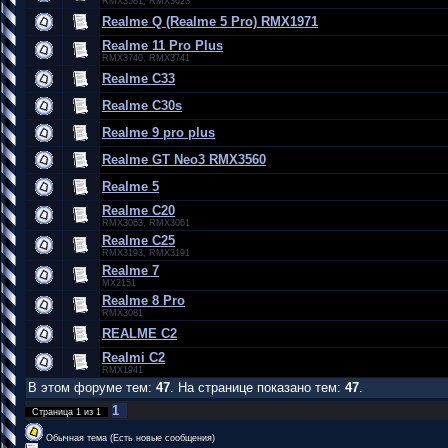
RMX3581, RMX3623
Realme Q (Realme 5 Pro) RMX1971
Realme 11 Pro Plus
RMX3740, RMX3741
Realme C33
Realme C30s
Realme 9 pro plus
Realme GT Neo3 RMX3560
Realme 5
Realme C20
RMX3063, RMX3061
Realme C25
RMX3193, RMX3191
Realme 7
MX2151
Realme 8 Pro
RMX3081
REALME C2
Realmi C2
RMX1941
В этом форуме тем:
47
. На странице показано тем:
47
.
1
Страница
1
из
1
Обычная тема (Есть новые сообщения)