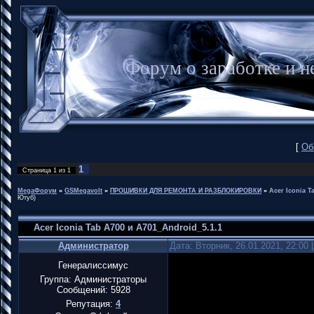
Форум о заработке и
[
Об
1
Страница
1
из
1
MegaФорум
»
GSMegavolt
»
ПРОШИВКИ ДЛЯ РЕМОНТА И РАЗБЛОКИРОВКИ
»
Acer Iconia T
Ютуб)
Acer Iconia Tab A700 и A701_Android_5.1.1
Администратор
Дата: Вторник, 26.01.2021, 22:00
Генералиссимус
Группа: Администраторы
Сообщений:
5928
Репутация:
4