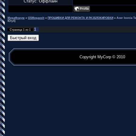
Статус:
Оффлайн
MegaФорум
»
GSMegavolt
»
ПРОШИВКИ ДЛЯ РЕМОНТА И РАЗБЛОКИРОВКИ
»
Acer Iconia T
Ютуб)
1
Страница
1
из
1
Copyright MyCorp © 2010