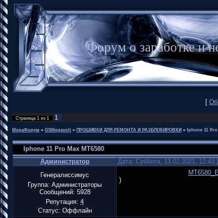
Форум о заработке и
[
Об
1
Страница
1
из
1
MegaФорум
»
GSMegavolt
»
ПРОШИВКИ ДЛЯ РЕМОНТА И РАЗБЛОКИРОВКИ
»
Iphone 11 Pr
Iphone 11 Pro Max MT6580
Администратор
Дата: Суббота, 13.02.2021, 12:43
MT6580_E
Генералиссимус
)
Группа: Администраторы
Сообщений:
5928
Репутация:
4
Статус:
Оффлайн