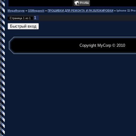
MegaФорум
»
GSMegavolt
»
ПРОШИВКИ ДЛЯ РЕМОНТА И РАЗБЛОКИРОВКИ
»
Iphone 11 Pr
1
Страница
1
из
1
Copyright MyCorp © 2010