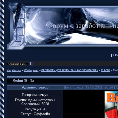
Форум о заработке и
[
Об
1
Страница
1
из
1
MegaФорум
»
GSMegavolt
»
ПРОШИВКИ ДЛЯ РЕМОНТА И РАЗБЛОКИРОВКИ
»
XIAOMI
»
Redm
Redmi 9t - 9a
Администратор
Дата: Среда, 19.05.2021, 20:14 |
Генералиссимус
Группа: Администраторы
Сообщений:
5928
Репутация:
4
Статус:
Оффлайн