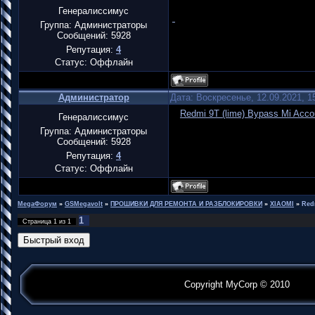
Генералиссимус
Группа: Администраторы
Сообщений:
5928
Репутация:
4
Статус:
Оффлайн
Администратор
Дата: Воскресенье, 12.09.2021, 
Redmi 9T (lime) Bypass Mi Acc
Генералиссимус
Группа: Администраторы
Сообщений:
5928
Репутация:
4
Статус:
Оффлайн
MegaФорум
»
GSMegavolt
»
ПРОШИВКИ ДЛЯ РЕМОНТА И РАЗБЛОКИРОВКИ
»
XIAOMI
»
Redm
1
Страница
1
из
1
Copyright MyCorp © 2010