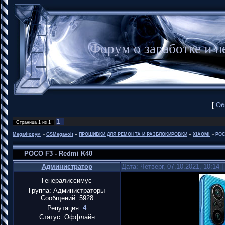
Форум о заработке и
[
Об
1
Страница
1
из
1
MegaФорум
»
GSMegavolt
»
ПРОШИВКИ ДЛЯ РЕМОНТА И РАЗБЛОКИРОВКИ
»
XIAOMI
»
POC
POCO F3 - Redmi K40
Администратор
Дата: Четверг, 07.10.2021, 10:14
Генералиссимус
Группа: Администраторы
Сообщений:
5928
Репутация:
4
Статус:
Оффлайн