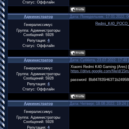
Статус:
Оффлайн
Администратор
Дата: Понедельник, 17.01.2022, 
Redmi_K40_POCO_
Генералиссимус
Группа: Администраторы
Сообщений:
5928
Репутация:
4
Статус:
Оффлайн
Администратор
Дата: Суббота, 23.07.2022, 17:49
Xiaomi Redmi K40 Gaming (Ares) [v
Генералиссимус
https://drive.google.com/file/
Группа: Администраторы
Сообщений:
5928
password Bb847835H63T1b24958
Репутация:
4
Статус:
Оффлайн
Администратор
Дата: Четверг, 18.08.2022, 19:24
Генералиссимус
Группа: Администраторы
Сообщений:
5928
Репутация:
4