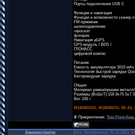
Порты подключения USB C
Функции и навигация
Функции и возможности сканер о
FM-приемник
шумоподавление
гироскоп
фонарик
Навигация aGPS
GPS-модуль / BDS /
ГЛОНАСС
цифровой компас
Питание
Емкость аккумулятора 3010 мАч
Технология быстрой зарядки Quic
Беспроводная зарядка
Общее
Материал рамки/крышки металл
Размеры (ВхШхТ) 158.9х75.5х7.
Вес 166 г
M1804D2SG, M1804D2SI, Mi A2, 
Прикрепления:
Test-Point-Area
Администратор
Дата: Воскресенье, 07.11.2021, 1