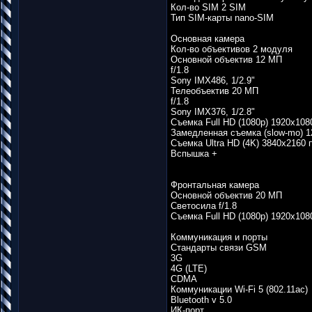
Кол-во SIM 2 SIM
Тип SIM-карты nano-SIM
Основная камера
Кол-во объективов 2 модуля
Основной объектив 12 МП
f/1.8
Sony IMX486, 1/2.9"
Телеобъектив 20 МП
f/1.8
Sony IMX376, 1/2.8"
Съемка Full HD (1080p) 1920х1080
Замедленная съемка (slow-mo) 12
Съемка Ultra HD (4K) 3840х2160 п
Вспышка +
Фронтальная камера
Основной объектив 20 МП
Светосила f/1.8
Съемка Full HD (1080p) 1920х108
Коммуникация и порты
Стандарты связи GSM
3G
4G (LTE)
CDMA
Коммуникации Wi-Fi 5 (802.11ac)
Bluetooth v 5.0
ИК-порт