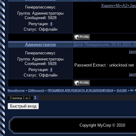
Xiaomi+Mi+A2+Ja
Генералиссимус
Группа: Администраторы
Сообщений:
5928
Репутация:
4
Статус:
Оффлайн
Администратор
Дата: Понедельник, 24.01.2022, 
jas
Генералиссимус
Группа: Администраторы
Сообщений:
5928
Password Extract : unlocktool.net
Репутация:
4
jas
Статус:
Оффлайн
MegaФорум
»
GSMegavolt
»
ПРОШИВКИ ДЛЯ РЕМОНТА И РАЗБЛОКИРОВКИ
»
XIAOMI
»
Mi A
1
Страница
1
из
1
Copyright MyCorp © 2010