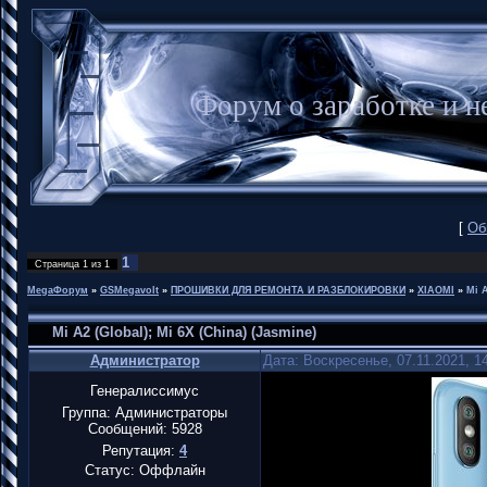
Форум о заработке и
[
Об
1
Страница
1
из
1
MegaФорум
»
GSMegavolt
»
ПРОШИВКИ ДЛЯ РЕМОНТА И РАЗБЛОКИРОВКИ
»
XIAOMI
»
Mi A
Mi A2 (Global); Mi 6X (China) (Jasmine)
Администратор
Дата: Воскресенье, 07.11.2021, 1
Генералиссимус
Группа: Администраторы
Сообщений:
5928
Репутация:
4
Статус:
Оффлайн