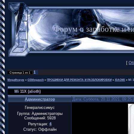
Форум о заработке и
[
Об
1
Страница
1
из
1
MegaФорум
»
GSMegavolt
»
ПРОШИВКИ ДЛЯ РЕМОНТА И РАЗБЛОКИРОВКИ
»
XIAOMI
»
Mi 1
Mi 11X (alioth)
Администратор
Дата: Суббота, 20.11.2021, 09:25
Генералиссимус
Группа: Администраторы
Сообщений:
5928
Репутация:
4
Статус:
Оффлайн