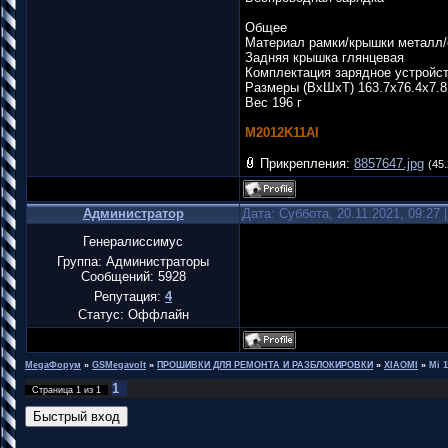
Общее
Материал рамки/крышки металл/с
Задняя крышка глянцевая
Комплектация зарядное устройс
Размеры (ВхШхТ) 163.7x76.4x7.
Вес 196 г
M2012K11AI
Прикрепления:
8857647.jpg
(45.
Администратор
Дата: Суббота, 20.11.2021, 09:27
Генералиссимус
Группа: Администраторы
Сообщений:
5928
Репутация:
4
Статус:
Оффлайн
MegaФорум
»
GSMegavolt
»
ПРОШИВКИ ДЛЯ РЕМОНТА И РАЗБЛОКИРОВКИ
»
XIAOMI
»
Mi 1
1
Страница
1
из
1