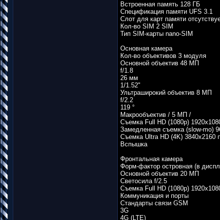
Встроенная память 128 ГБ
Спецификация памяти UFS 3.1
Слот для карт памяти отсутству
Кол-во SIM 2 SIM
Тип SIM-карты nano-SIM
Основная камера
Кол-во объективов 3 модуля
Основной объектив 48 МП
f/1.8
26 мм
1/1.52"
Ультраширокий объектив 8 МП
f/2.2
119 °
Макрообъектив / 5 МП /
Съемка Full HD (1080p) 1920х1080
Замедленная съемка (slow-mo) 960
Съемка Ultra HD (4K) 3840х2160 п
Вспышка
Фронтальная камера
Форм-фактор островная (в диспл
Основной объектив 20 МП
Светосила f/2.5
Съемка Full HD (1080p) 1920х1080
Коммуникация и порты
Стандарты связи GSM
3G
4G (LTE)