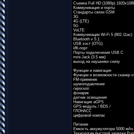
Съемка Full HD (1080p) 1920х1080
Коммуникация и порты
Стандарты связи GSM
3G
4G (LTE)
5G
VoLTE
Коммуникации Wi-Fi 5 (802.11ac)
Bluetooth v 5.1
USB хост (OTG)
ИК-порт
Порты подключения USB C
mini-Jack (3.5 мм)
выход на наушники снизу
Функции и навигация
Функции и возможности сканер о
FM-приемник
шумоподавление
гироскоп
фонарик
датчик освещения
Навигация aGPS
GPS-модуль / BDS /
ГЛОНАСС
цифровой компас
Питание
Емкость аккумулятора 5000 мАч
Технология быстрой зарядки Pu