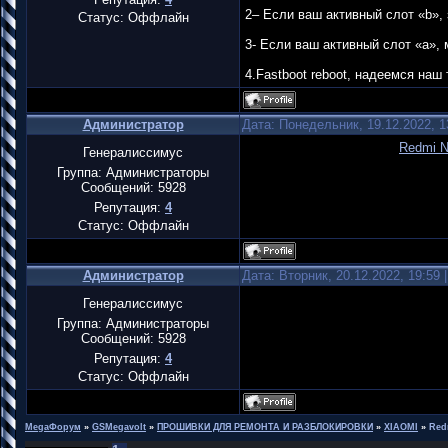
2– Если ваш активный слот «b», з
Статус:
Оффлайн
3- Если ваш активный слот «a», 
4.Fastboot reboot, надеемся наш
Администратор
Дата: Понедельник, 19.12.2022, 
Redmi N
Генералиссимус
Группа: Администраторы
Сообщений:
5928
Репутация:
4
Статус:
Оффлайн
Администратор
Дата: Вторник, 20.12.2022, 19:59
Генералиссимус
Группа: Администраторы
Сообщений:
5928
Репутация:
4
Статус:
Оффлайн
MegaФорум
»
GSMegavolt
»
ПРОШИВКИ ДЛЯ РЕМОНТА И РАЗБЛОКИРОВКИ
»
XIAOMI
»
Red