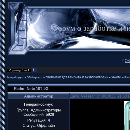
Форум о заработке и
[
Об
1
Страница
1
из
1
MegaФорум
»
GSMegavolt
»
ПРОШИВКИ ДЛЯ РЕМОНТА И РАЗБЛОКИРОВКИ
»
XIAOMI
»
Red
Redmi Note 10T 5G
Администратор
Дата: Четверг, 14.04.2022, 21:58
Генералиссимус
Группа: Администраторы
Сообщений:
5928
Репутация:
4
Статус:
Оффлайн