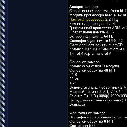
Аппаратная часть
Операционная система Android 1
Модель процессора
MediaTek MT
Частота процессора
2.2 ГГц
Кол-во ядер процессора 8
Графический процессор ARM Mal
Оперативная память 4 ГБ
Встроенная память 64 ГБ
Спецификация памяти UFS 2.2
Слот для карт памяти microSD
Кол-во SIM SIM + SIM/microSD
Тип SIM-карты nano-SIM
Основная камера
Кол-во объективов 3 модуля
Основной объектив 48 МП
f/1.8
26 мм
1/2"
Вспомогательный объектив / 2 МП,
Макрообъектив / 2 МП, f/2.4 /
Съемка Full HD (1080p) 1920х1080
Замедленная съемка (slow-mo) 120
Вспышка
Фронтальная камера
Форм-фактор островная (в диспл
Основной объектив 8 МП
Светосила f/2.0