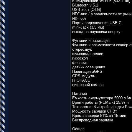
Коммуникации Wi-Fi 5 (802.11ac)
Bluetooth v 5.1
USB хост (OTG)
NFC-чип / в зависимости от рынк
ИК-порт
Порты подключения USB C
mini-Jack (3.5 мм)
выход на наушники сверху
Функции и навигация
Функции и возможности сканер о
стереозвук
шумоподавление
гироскоп
фонарик
датчик освещения
Навигация aGPS
GPS-модуль
ГЛОНАСС
цифровой компас
Питание
Емкость аккумулятора 5000 мАч
Время работы (PCMark) 15.97 ч
Технология быстрой зарядки Powe
Мощность зарядки 67 Вт
Время зарядки 51% за 15 мин
Беспроводная зарядка
Общее