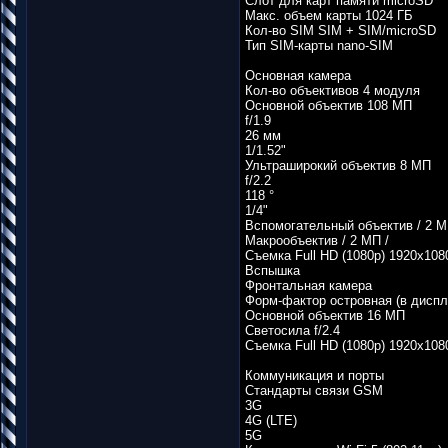
Слот для карт памяти microSD
Макс. объем карты 1024 ГБ
Кол-во SIM SIM + SIM/microSD
Тип SIM-карты nano-SIM
Основная камера
Кол-во объективов 4 модуля
Основной объектив 108 МП
f/1.9
26 мм
1/1.52"
Ультраширокий объектив 8 МП
f/2.2
118 °
1/4"
Вспомогательный объектив / 2 М
Макрообъектив / 2 МП /
Съемка Full HD (1080p) 1920х1080
Вспышка
Фронтальная камера
Форм-фактор островная (в диспл
Основной объектив 16 МП
Светосила f/2.4
Съемка Full HD (1080p) 1920х1080
Коммуникация и порты
Стандарты связи GSM
3G
4G (LTE)
5G