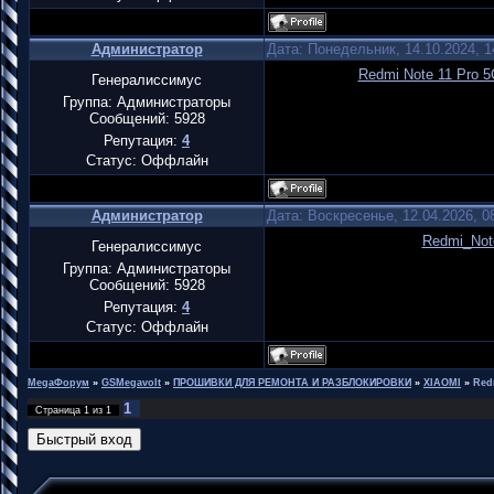
Администратор
Дата: Понедельник, 14.10.2024, 
Redmi Note 11 Pro 5G
Генералиссимус
Группа: Администраторы
Сообщений:
5928
Репутация:
4
Статус:
Оффлайн
Администратор
Дата: Воскресенье, 12.04.2026, 
Redmi_Not
Генералиссимус
Группа: Администраторы
Сообщений:
5928
Репутация:
4
Статус:
Оффлайн
MegaФорум
»
GSMegavolt
»
ПРОШИВКИ ДЛЯ РЕМОНТА И РАЗБЛОКИРОВКИ
»
XIAOMI
»
Red
1
Страница
1
из
1