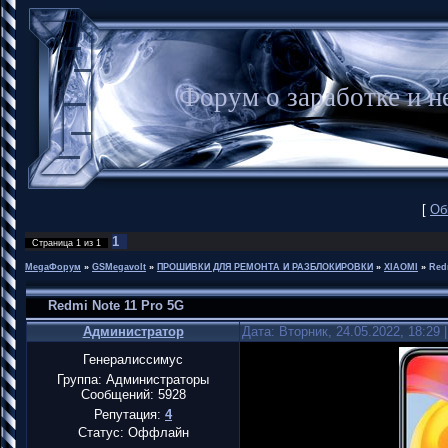
Форум о заработке и
[
Об
1
Страница
1
из
1
MegaФорум
»
GSMegavolt
»
ПРОШИВКИ ДЛЯ РЕМОНТА И РАЗБЛОКИРОВКИ
»
XIAOMI
»
Red
Redmi Note 11 Pro 5G
Администратор
Дата: Вторник, 24.05.2022, 18:29
Генералиссимус
Группа: Администраторы
Сообщений:
5928
Репутация:
4
Статус:
Оффлайн