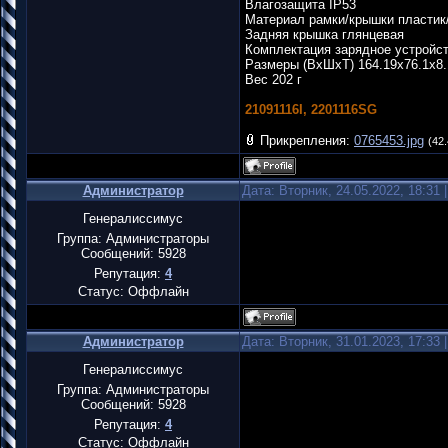
Влагозащита IP53
Материал рамки/крышки пластик/ст
Задняя крышка глянцевая
Комплектация зарядное устройс
Размеры (ВхШхТ) 164.19x76.1x8
Вес 202 г
21091116I, 2201116SG
Прикрепления:
0765453.jpg
(42.
Администратор
Дата: Вторник, 24.05.2022, 18:31
Генералиссимус
Группа: Администраторы
Сообщений:
5928
Репутация:
4
Статус:
Оффлайн
Администратор
Дата: Вторник, 31.01.2023, 17:33
Генералиссимус
Группа: Администраторы
Сообщений:
5928
Репутация:
4
Статус:
Оффлайн