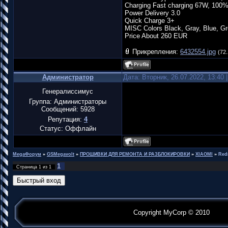
Charging Fast charging 67W, 100% 
Power Delivery 3.0
Quick Charge 3+
MISC Colors Black, Gray, Blue, G
Price About 260 EUR
Прикрепления:
6432554.jpg
(72.
Администратор
Дата: Вторник, 26.07.2022, 13:40
Генералиссимус
Группа: Администраторы
Сообщений:
5928
Репутация:
4
Статус:
Оффлайн
MegaФорум
»
GSMegavolt
»
ПРОШИВКИ ДЛЯ РЕМОНТА И РАЗБЛОКИРОВКИ
»
XIAOMI
»
Red
1
Страница
1
из
1
Copyright MyCorp © 2010