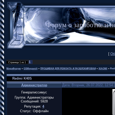
Форум о заработке и
[
Об
1
Страница
1
из
1
MegaФорум
»
GSMegavolt
»
ПРОШИВКИ ДЛЯ РЕМОНТА И РАЗБЛОКИРОВКИ
»
XIAOMI
»
Red
Redmi K40S
Администратор
Дата: Вторник, 26.07.2022, 12:54
Генералиссимус
Группа: Администраторы
Сообщений:
5928
Репутация:
4
Статус:
Оффлайн