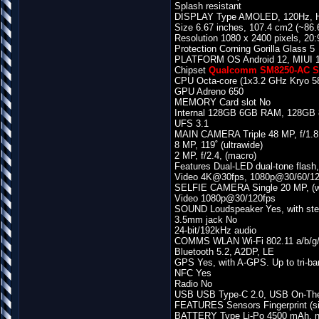
Splash resistant
DISPLAY Type AMOLED, 120Hz, HD
Size 6.67 inches, 107.4 cm2 (~86.
Resolution 1080 x 2400 pixels, 20:9
Protection Corning Gorilla Glass 5
PLATFORM OS Android 12, MIUI 
Chipset
Qualcomm SM8250-AC S
CPU Octa-core (1x3.2 GHz Kryo 5
GPU Adreno 650
MEMORY Card slot No
Internal 128GB 6GB RAM, 128G
UFS 3.1
MAIN CAMERA Triple 48 MP, f/1.8,
8 MP, 119˚ (ultrawide)
2 MP, f/2.4, (macro)
Features Dual-LED dual-tone flas
Video 4K@30fps, 1080p@30/60/12
SELFIE CAMERA Single 20 MP, (w
Video 1080p@30/120fps
SOUND Loudspeaker Yes, with ste
3.5mm jack No
24-bit/192kHz audio
COMMS WLAN Wi-Fi 802.11 a/b/g/n/
Bluetooth 5.2, A2DP, LE
GPS Yes, with A-GPS. Up to tri-b
NFC Yes
Radio No
USB USB Type-C 2.0, USB On-Th
FEATURES Sensors Fingerprint (sid
BATTERY Type Li-Po 4500 mAh, n