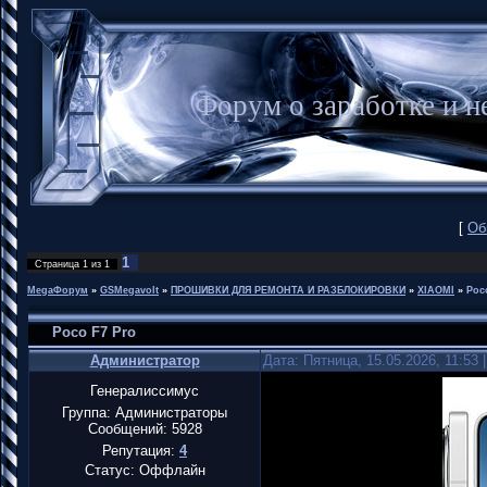
Форум о заработке и
[
Об
1
Страница
1
из
1
MegaФорум
»
GSMegavolt
»
ПРОШИВКИ ДЛЯ РЕМОНТА И РАЗБЛОКИРОВКИ
»
XIAOMI
»
Poc
Poco F7 Pro
Администратор
Дата: Пятница, 15.05.2026, 11:53
Генералиссимус
Группа: Администраторы
Сообщений:
5928
Репутация:
4
Статус:
Оффлайн