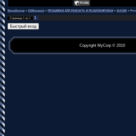
MegaФорум
»
GSMegavolt
»
ПРОШИВКИ ДЛЯ РЕМОНТА И РАЗБЛОКИРОВКИ
»
XIAOMI
»
Poc
1
Страница
1
из
1
Copyright MyCorp © 2010