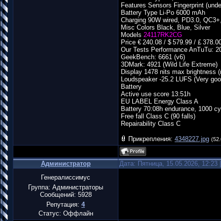
Features Sensors Fingerprint (unde
Battery Type Li-Po 6000 mAh
Charging 90W wired, PD3.0, QC3+
Misc Colors Black, Blue, Silver
Models
24117RK2CG
Price € 240.08 / $ 579.99 / £ 378.0
Our Tests Performance AnTuTu: 2
GeekBench: 6661 (v6)
3DMark: 4921 (Wild Life Extreme)
Display 1478 nits max brightness 
Loudspeaker -25.2 LUFS (Very goo
Battery
Active use score 13:51h
EU LABEL Energy Class A
Battery 70:08h endurance, 1000 cy
Free fall Class C (90 falls)
Repairability Class C
Прикрепления:
4348227.jpg
(52.
Администратор
Дата: Пятница, 15.05.2026, 12:23
Генералиссимус
Группа: Администраторы
Сообщений:
5928
Репутация:
4
Статус:
Оффлайн