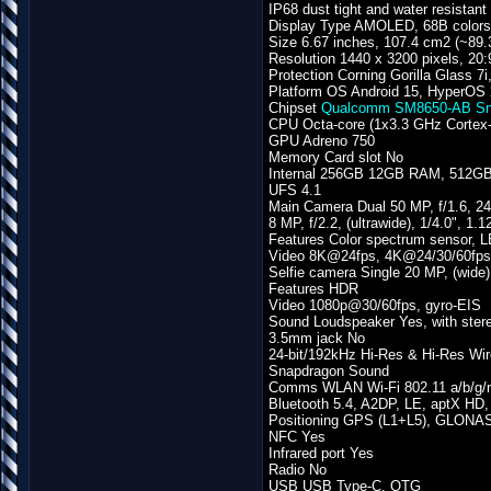
IP68 dust tight and water resistant
Display Type AMOLED, 68B colors,
Size 6.67 inches, 107.4 cm2 (~89.
Resolution 1440 x 3200 pixels, 20:9
Protection Corning Gorilla Glass 7i
Platform OS Android 15, HyperOS 
Chipset
Qualcomm SM8650-AB Sna
CPU Octa-core (1x3.3 GHz Cortex
GPU Adreno 750
Memory Card slot No
Internal 256GB 12GB RAM, 512
UFS 4.1
Main Camera Dual 50 MP, f/1.6, 24
8 MP, f/2.2, (ultrawide), 1/4.0", 1.
Features Color spectrum sensor, 
Video 8K@24fps, 4K@24/30/60fps
Selfie camera Single 20 MP, (wide)
Features HDR
Video 1080p@30/60fps, gyro-EIS
Sound Loudspeaker Yes, with ster
3.5mm jack No
24-bit/192kHz Hi-Res & Hi-Res Wir
Snapdragon Sound
Comms WLAN Wi-Fi 802.11 a/b/g/n/a
Bluetooth 5.4, A2DP, LE, aptX HD,
Positioning GPS (L1+L5), GLONA
NFC Yes
Infrared port Yes
Radio No
USB USB Type-C, OTG