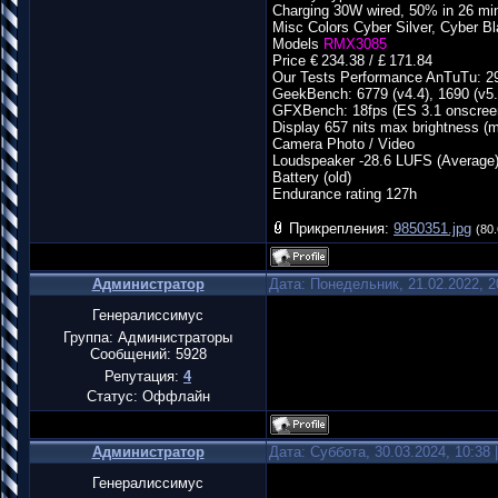
Charging 30W wired, 50% in 26 mi
Misc Colors Cyber Silver, Cyber B
Models
RMX3085
Price € 234.38 / £ 171.84
Our Tests Performance AnTuTu: 29
GeekBench: 6779 (v4.4), 1690 (v5.
GFXBench: 18fps (ES 3.1 onscree
Display 657 nits max brightness (
Camera Photo / Video
Loudspeaker -28.6 LUFS (Average
Battery (old)
Endurance rating 127h
Прикрепления:
9850351.jpg
(80.
Администратор
Дата: Понедельник, 21.02.2022, 
Генералиссимус
Группа: Администраторы
Сообщений:
5928
Репутация:
4
Статус:
Оффлайн
Администратор
Дата: Суббота, 30.03.2024, 10:38
Генералиссимус