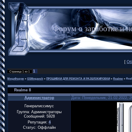
Форум о заработке и
[
Об
1
Страница
1
из
1
MegaФорум
»
GSMegavolt
»
ПРОШИВКИ ДЛЯ РЕМОНТА И РАЗБЛОКИРОВКИ
»
Realme
»
Rea
Realme 8
Администратор
Дата: Понедельник, 21.02.2022, 
Генералиссимус
Группа: Администраторы
Сообщений:
5928
Репутация:
4
Статус:
Оффлайн