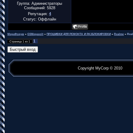
Группа: Администраторы
Сообщений:
5928
Репутация:
4
Статус:
Оффлайн
MegaФорум
»
GSMegavolt
»
ПРОШИВКИ ДЛЯ РЕМОНТА И РАЗБЛОКИРОВКИ
»
Realme
»
Rea
1
Страница
1
из
1
Copyright MyCorp © 2010