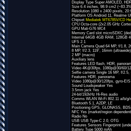
Display Type Super AMOLED, HDR1
Size 6.4 inches, 98.9 cm2 (~83.3% 
Resolution 1080 x 2400 pixels, 20:9
Platform OS Android 11, Realme UI
Chipset
Mediatek MT6785V/CD Hel
CPU Octa-core (2x2.05 GHz Corte
GPU Mali-G76 MC4
Memory Card slot microSDXC (dedi
Internal 64GB 4GB RAM, 128GB
UFS 2.1
Main Camera Quad 64 MP, f/1.8, 2
8 MP, f/2.3, 119˚, 16mm (ultrawide)
2 MP (macro)
Auxiliary lens
Features LED flash, HDR, panora
Video 4K@30fps, 1080p@30/60/120
Selfie camera Single 16 MP, f/2.5, 
Features HDR, panorama
Video 1080p@30/120fps, gyro-EIS
Sound Loudspeaker Yes
3.5mm jack Yes
24-bit/192kHz Hi-Res audio
Comms WLAN Wi-Fi 802.11 a/b/g/n/
Bluetooth 5.1, A2DP, LE
Positioning GPS, GLONASS, BDS
NFC Yes (market/region dependent
Radio No
USB USB Type-C 2.0, OTG
Features Sensors Fingerprint (under
Battery Type 5000 mAh