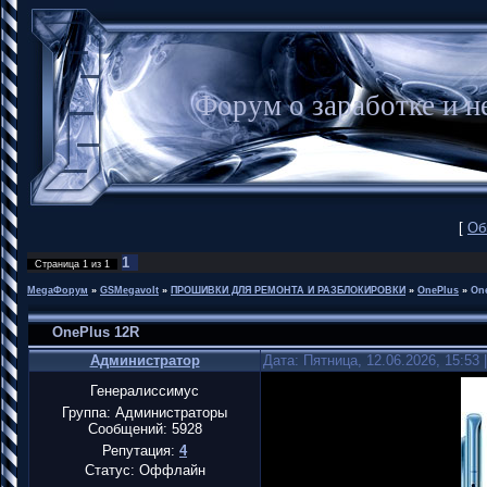
Форум о заработке и
[
Об
1
Страница
1
из
1
MegaФорум
»
GSMegavolt
»
ПРОШИВКИ ДЛЯ РЕМОНТА И РАЗБЛОКИРОВКИ
»
OnePlus
»
On
OnePlus 12R
Администратор
Дата: Пятница, 12.06.2026, 15:53
Генералиссимус
Группа: Администраторы
Сообщений:
5928
Репутация:
4
Статус:
Оффлайн