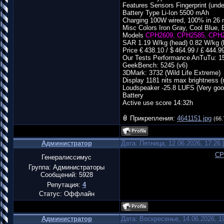
Features Sensors Fingerprint (under
Battery Type Li-Ion 5500 mAh
Charging 100W wired, 100% in 26 
Misc Colors Iron Gray, Cool Blue, 
Models
CPH2609, CPH2585, CPH
SAR 1.19 W/kg (head) 0.82 W/kg (
Price € 438.10 / $ 464.99 / £ 444.9
Our Tests Performance AnTuTu: 1
GeekBench: 5245 (v6)
3DMark: 3732 (Wild Life Extreme)
Display 1181 nits max brightness 
Loudspeaker -25.8 LUFS (Very goo
Battery
Active use score 14:32h
Прикрепления:
4641151.jpg
(66.
Администратор
Дата: Пятница, 12.06.2026, 17:26
CP
Генералиссимус
Группа: Администраторы
Сообщений:
5928
Репутация:
4
Статус:
Оффлайн
Администратор
Дата: Воскресенье, 14.06.2026, 