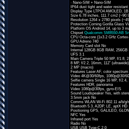
· Nano-SIM + Nano-SIM
IP64 dust tight and water resistant
Display Type LTPO4 AMOLED, 1B co
Size 6.78 inches, 111.7 cm2 (~90.9
Resolution 1264 x 2780 pixels (~45
Protection Corning Gorilla Glass V
Platform OS Android 14, up to 3 
Chipset
Qualcomm SM8550-AB Sna
CPU Octa-core (1x3.2 GHz Cortex
GPU Adreno 740
Memory Card slot No
Internal 128GB 8GB RAM, 256G
UFS 3.1
Main Camera Triple 50 MP, f/1.8, 2
8 MP, f/2.2, 16mm, 112˚ (ultrawide)
2 MP (macro)
Features Laser AF, color spectru
Video 4K@30/60fps, 1080p@30/60/
Selfie camera Single 16 MP, f/2.4,
Features HDR, panorama
Video 1080p@30fps, gyro-EIS
Sound Loudspeaker Yes, with ster
3.5mm jack No
Comms WLAN Wi-Fi 802.11 a/b/g/n/
Bluetooth 5.3, A2DP, LE, aptX HD
Positioning GPS, GALILEO, GL
NFC Yes
Infrared port Yes
Radio No
USB USB Type-C 2.0